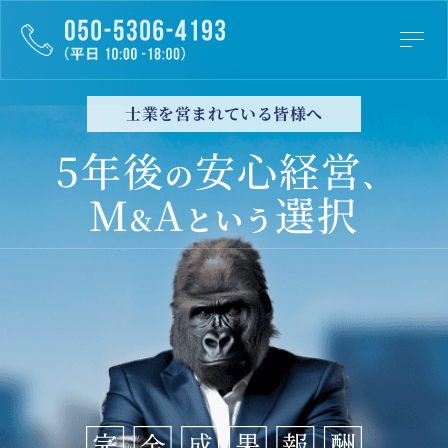
士業を営まれている皆様へ
5年後
安心経営
の
、
M
A
選択
&
という